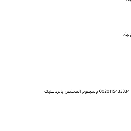
ا.
ية.
عليك أن تأخذ سكرين شوت من اخر مرحلة قمت بها والتي تؤكد نجاح عملية الدفع وترسلها لنا عبر الواتس اب علي رقم 00201154333341 وسيقوم المختص بالرد عليك