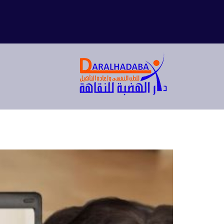
ت
خ
ط
ى
إ
ل
ى
ا
ل
م
ح
ت
و
ى